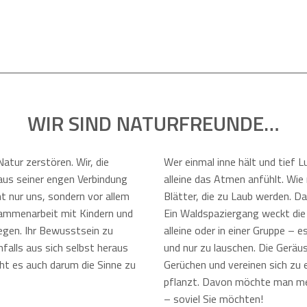
WIR SIND NATURFREUNDE…
tur zerstören. Wir, die
Wer einmal inne hält und tief L
aus seiner engen Verbindung
alleine das Atmen anfühlt. Wie
ht nur uns, sondern vor allem
Blätter, die zu Laub werden. 
ammenarbeit mit Kindern und
Ein Waldspaziergang weckt die
iegen. Ihr Bewusstsein zu
alleine oder in einer Gruppe – e
nfalls aus sich selbst heraus
und nur zu lauschen. Die Geräu
eht es auch darum die Sinne zu
Gerüchen und vereinen sich zu e
pflanzt. Davon möchte man me
– soviel Sie möchten!